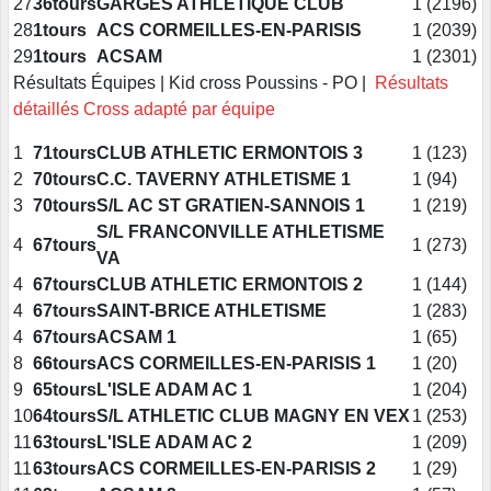
27
36tours
GARGES ATHLETIQUE CLUB
1 (2196)
28
1tours
ACS CORMEILLES-EN-PARISIS
1 (2039)
29
1tours
ACSAM
1 (2301)
Résultats Équipes | Kid cross Poussins - PO |
Résultats
détaillés Cross adapté par équipe
1
71tours
CLUB ATHLETIC ERMONTOIS 3
1 (123)
2
70tours
C.C. TAVERNY ATHLETISME 1
1 (94)
3
70tours
S/L AC ST GRATIEN-SANNOIS 1
1 (219)
S/L FRANCONVILLE ATHLETISME
4
67tours
1 (273)
VA
4
67tours
CLUB ATHLETIC ERMONTOIS 2
1 (144)
4
67tours
SAINT-BRICE ATHLETISME
1 (283)
4
67tours
ACSAM 1
1 (65)
8
66tours
ACS CORMEILLES-EN-PARISIS 1
1 (20)
9
65tours
L'ISLE ADAM AC 1
1 (204)
10
64tours
S/L ATHLETIC CLUB MAGNY EN VEX
1 (253)
11
63tours
L'ISLE ADAM AC 2
1 (209)
11
63tours
ACS CORMEILLES-EN-PARISIS 2
1 (29)