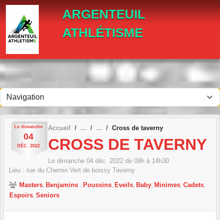
Panneau de gestion des cookies
ARGENTEUIL
ATHLÉTISME
Le
dimanche
Accueil
Cross de taverny
04
CROSS DE TAVERNY
DÉC.
2022
Le
dimanche
04
déc.
2022
de 09h à 14h30
Lieu :
rue du Chemin Vert de boissy
Taverny
Masters
Benjamins
Poussins
Eveils
Baby
Minimes
Cadets
Espoirs
Seniors