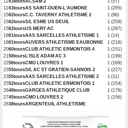
11
63tours
ACSAM 2
1 (57)
11
63tours
AS SAINT-OUEN-L'AUMONE
1 (295)
15
62tours
C.C. TAVERNY ATHLETISME 2
1 (96)
15
62tours
S/L ESME US DEUIL
1 (259)
15
62tours
US MERY AC
1 (287)
18
61tours
AAS SARCELLES ATHLETISME 1
1 (14)
18
61tours
AUVERS ATHLETISME EAUBONNE
1 (216)
20
60tours
CLUB ATHLETIC ERMONTOIS 4
1 (151)
21
58tours
L'ISLE ADAM AC 3
1 (199)
22
56tours
CMO LOUVRES 1
1 (169)
23
55tours
S/L AC ST GRATIEN-SANNOIS 2
1 (227)
23
55tours
AAS SARCELLES ATHLETISME 2
1 (11)
25
52tours
CLUB ATHLETIC ERMONTOIS 1
1 (154)
26
48tours
GARGES ATHLETIQUE CLUB
1 (176)
27
45tours
CMO LOUVRES 2
1 (156)
28
38tours
ARGENTEUIL ATHLETISME