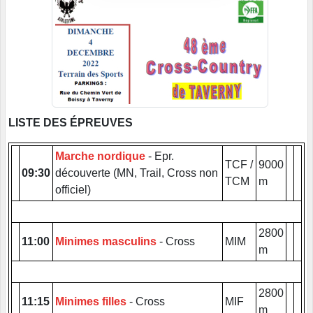
LISTE DES ÉPREUVES
Marche nordique
- Epr.
TCF /
9000
09:30
découverte (MN, Trail, Cross non
TCM
m
officiel)
2800
11:00
Minimes masculins
- Cross
MIM
m
2800
11:15
Minimes filles
- Cross
MIF
m