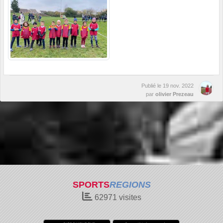
Publié le
19 nov. 2022
par
olivier Prezeau
SPORTS
REGIONS
62971
visites