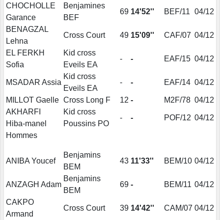
CHOCHOLLE
Benjamines
69
14'52''
BEF/11
04/12
Garance
BEF
BENAGZAL
Cross Court
49
15'09''
CAF/07
04/12
Lehna
EL FERKH
Kid cross
-
-
EAF/15
04/12
Sofia
Eveils EA
Kid cross
MSADAR Assia
-
-
EAF/14
04/12
Eveils EA
MILLOT Gaelle
Cross Long F
12
-
M2F/78
04/12
AKHARFI
Kid cross
-
-
POF/12
04/12
Hiba-manel
Poussins PO
Hommes
Benjamins
ANIBA Youcef
43
11'33''
BEM/10
04/12
BEM
Benjamins
ANZAGH Adam
69
-
BEM/11
04/12
BEM
CAKPO
Cross Court
39
14'42''
CAM/07
04/12
Armand