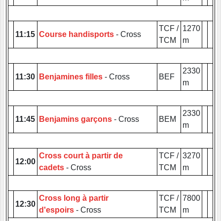
TCF /
1270
11:15
Course handisports
- Cross
TCM
m
2330
11:30
Benjamines filles
- Cross
BEF
m
2330
11:45
Benjamins garçons
- Cross
BEM
m
Cross court à partir de
TCF /
3270
12:00
cadets
- Cross
TCM
m
Cross long à partir
TCF /
7800
12:30
d'espoirs
- Cross
TCM
m