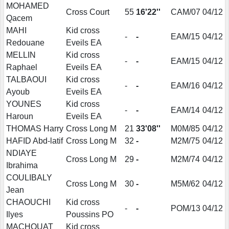
MOHAMED
Cross Court
55
16'22''
CAM/07
04/12
Qacem
MAHI
Kid cross
-
-
EAM/15
04/12
Redouane
Eveils EA
MELLIN
Kid cross
-
-
EAM/15
04/12
Raphael
Eveils EA
TALBAOUI
Kid cross
-
-
EAM/16
04/12
Ayoub
Eveils EA
YOUNES
Kid cross
-
-
EAM/14
04/12
Haroun
Eveils EA
THOMAS Harry
Cross Long M
21
33'08''
M0M/85
04/12
HAFID Abd-latif
Cross Long M
32
-
M2M/75
04/12
NDIAYE
Cross Long M
29
-
M2M/74
04/12
Ibrahima
COULIBALY
Cross Long M
30
-
M5M/62
04/12
Jean
CHAOUCHI
Kid cross
-
-
POM/13
04/12
Ilyes
Poussins PO
MACHOUAT
Kid cross