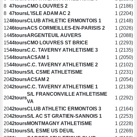
8
47tours
CMO LOUVRES 2
1 (2186)
8
47tours
L'ISLE ADAM AC 2
1 (2204)
12
46tours
CLUB ATHLETIC ERMONTOIS 1
1 (2148)
12
46tours
ACS CORMEILLES-EN-PARISIS 2
1 (2026)
14
45tours
ARGENTEUIL AUVERS
1 (2088)
15
44tours
CMO LOUVRES ST BRICE
1 (2293)
15
44tours
C.C. TAVERNY ATHLETISME 3
1 (2135)
15
44tours
ACSAM 1
1 (2050)
15
44tours
C.C. TAVERNY ATHLETISME 2
1 (2102)
19
43tours
S/L CSME ATHLETISME
1 (2231)
20
42tours
ACSAM 2
1 (2054)
20
42tours
C.C. TAVERNY ATHLETISME 1
1 (2138)
S/L FRANCONVILLE ATHLETISME
20
42tours
1 (2292)
VA
20
42tours
CLUB ATHLETIC ERMONTOIS 3
1 (2164)
20
42tours
S/L AC ST GRATIEN-SANNOIS 1
1 (2253)
20
42tours
MONTMAGNY ATHLETISME
1 (2228)
26
41tours
S/L ESME US DEUIL
1 (2269)