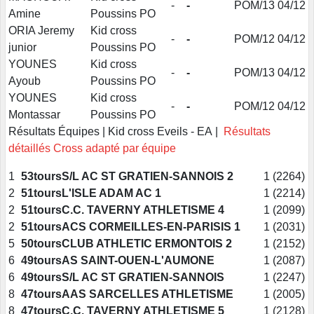
-
-
POM/13
04/12
Amine
Poussins PO
ORIA Jeremy
Kid cross
-
-
POM/12
04/12
junior
Poussins PO
YOUNES
Kid cross
-
-
POM/13
04/12
Ayoub
Poussins PO
YOUNES
Kid cross
-
-
POM/12
04/12
Montassar
Poussins PO
Résultats Équipes | Kid cross Eveils - EA |
Résultats
détaillés Cross adapté par équipe
1
53tours
S/L AC ST GRATIEN-SANNOIS 2
1 (2264)
2
51tours
L'ISLE ADAM AC 1
1 (2214)
2
51tours
C.C. TAVERNY ATHLETISME 4
1 (2099)
2
51tours
ACS CORMEILLES-EN-PARISIS 1
1 (2031)
5
50tours
CLUB ATHLETIC ERMONTOIS 2
1 (2152)
6
49tours
AS SAINT-OUEN-L'AUMONE
1 (2087)
6
49tours
S/L AC ST GRATIEN-SANNOIS
1 (2247)
8
47tours
AAS SARCELLES ATHLETISME
1 (2005)
8
47tours
C.C. TAVERNY ATHLETISME 5
1 (2128)