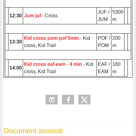
JUF /
5300
12:30
Jum juf
- Cross
JUM
m
Kid cross pom pof 5min
- Kid
POF /
200
13:30
cross, Kid Trail
POM
m
Kid cross eaf-eam - 4 min
- Kid
EAF /
180
14:00
cross, Kid Trail
EAM
m
Document associé