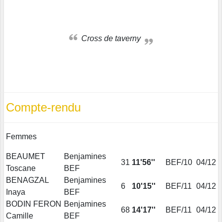
Cross de taverny
Compte-rendu
Femmes
BEAUMET
Benjamines
31
11'56''
BEF/10
04/12
Toscane
BEF
BENAGZAL
Benjamines
6
10'15''
BEF/11
04/12
Inaya
BEF
BODIN FERON
Benjamines
68
14'17''
BEF/11
04/12
Camille
BEF