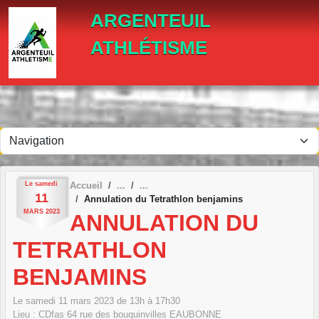
Panneau de gestion des cookies
ARGENTEUIL
ATHLÉTISME
Le
samedi
Accueil
11
Annulation du Tetrathlon benjamins
MARS
2023
ANNULATION DU
TETRATHLON
BENJAMINS
Le
samedi
11
mars
2023
de 13h à 17h30
Lieu :
CDfas 64 rue des bouquinvilles
EAUBONNE