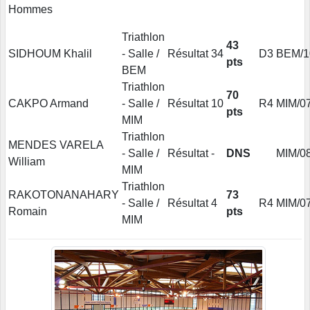
Hommes
Triathlon
43
SIDHOUM Khalil
- Salle /
Résultat
34
D3
BEM/1
pts
BEM
Triathlon
70
CAKPO Armand
- Salle /
Résultat
10
R4
MIM/0
pts
MIM
Triathlon
MENDES VARELA
- Salle /
Résultat
-
DNS
MIM/0
William
MIM
Triathlon
RAKOTONANAHARY
73
- Salle /
Résultat
4
R4
MIM/0
Romain
pts
MIM