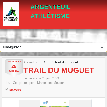
Panneau de gestion des cookies
ARGENTEUIL
ATHLÉTISME
Le
dimanche
Accueil
Trail du muguet
25
TRAIL DU MUGUET
JUIN
2023
Le
dimanche
25
juin
2023
Lieu :
Complexe sportif Marcel bec
Meudon
Masters