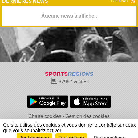
DERNIÈRES NEWS
+ de news
Aucune news à afficher.
SPORTS
REGIONS
62967
visites
Charte cookies
Gestion des cookies
Informations légales
Signaler un contenu inapproprié
Ce site utilise des cookies et vous donne le contrôle sur ceux
que vous souhaitez activer