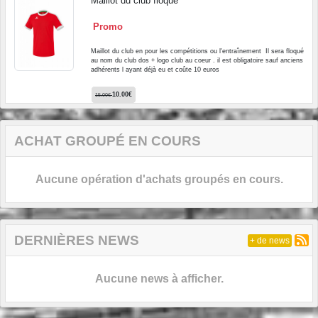
Maillot du club floqué
Promo
Maillot du club en pour les compétitions ou l'entraînement Il sera floqué
au nom du club dos + logo club au coeur . il est obligatoire sauf anciens
adhérents l ayant déjà eu et coûte 10 euros
10.00€
15.00€
ACHAT GROUPÉ EN COURS
Aucune opération d'achats groupés en cours.
DERNIÈRES NEWS
+ de news
Aucune news à afficher.