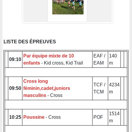
LISTE DES ÉPREUVES
Par équipe mixte de 10
EAF /
140
09:10
enfants
- Kid cross, Kid Trail
EAM
m
Cross long
TCF /
4234
09:50
féminin,cadet,juniors
TCM
m
masculins
- Cross
1514
10:25
Poussine
- Cross
POF
m