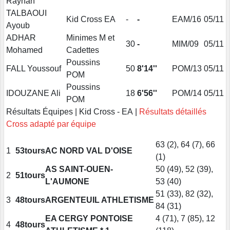
Rayhan
TALBAOUI
Kid Cross EA
-
-
EAM/16
05/11
Ayoub
ADHAR
Minimes M et
30
-
MIM/09
05/11
Mohamed
Cadettes
Poussins
FALL Youssouf
50
8'14''
POM/13
05/11
POM
Poussins
IDOUZANE Ali
18
6'56''
POM/14
05/11
POM
Résultats Équipes | Kid Cross - EA |
Résultats détaillés
Cross adapté par équipe
63 (2), 64 (7), 66
1
53tours
AC NORD VAL D'OISE
(1)
AS SAINT-OUEN-
50 (49), 52 (39),
2
51tours
L'AUMONE
53 (40)
51 (33), 82 (32),
3
48tours
ARGENTEUIL ATHLETISME
84 (31)
EA CERGY PONTOISE
4 (71), 7 (85), 12
4
48tours