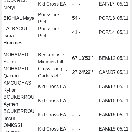
BOUVRON
Kid Cross EA
-
-
EAF/17
05/11
Meryl
Poussines
BIGHIAL Maya
54
-
POF/13
05/11
POF
TALBAOUI
Poussines
41
-
POF/14
05/11
Israa
POF
Hommes
MOHAMED
Benjamins et
67
13'53''
BEM/12
05/11
Salim
Minimes Fill
MOHAMED
Cross Long F,
27
24'22''
CAM/07
05/11
Qacem
Cadets et J
AMOUCHAS
Kid Cross EA
-
-
EAM/17
05/11
Kylian
BOUKERROUI
Kid Cross EA
-
-
EAM/16
05/11
Aymen
BOUKERROUI
Kid Cross EA
-
-
EAM/16
05/11
Imran
OMKSSI
Kid Cross EA
-
-
EAM/15
05/11