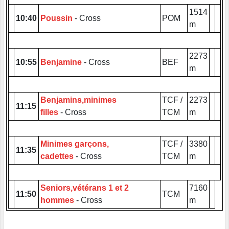
1514
10:40
Poussin
- Cross
POM
m
2273
10:55
Benjamine
- Cross
BEF
m
Benjamins,minimes
TCF /
2273
11:15
filles
- Cross
TCM
m
Minimes garçons,
TCF /
3380
11:35
cadettes
- Cross
TCM
m
Seniors,vétérans 1 et 2
7160
11:50
TCM
hommes
- Cross
m