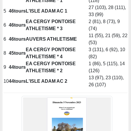
ATHLETISME * 1
(118)
27 (103), 28 (111),
5
46tours
L'ISLE ADAM AC 1
33 (99)
EA CERGY PONTOISE
2 (81), 8 (73), 9
6
46tours
ATHLETISME * 3
(74)
11 (55), 21 (59), 22
6
46tours
AUVERS ATHLETISME
(53)
EA CERGY PONTOISE
3 (131), 6 (92), 10
8
45tours
ATHLETISME * 4
(82)
EA CERGY PONTOISE
1 (86), 5 (115), 14
9
44tours
ATHLETISME * 2
(126)
13 (97), 23 (110),
10
44tours
L'ISLE ADAM AC 2
26 (107)