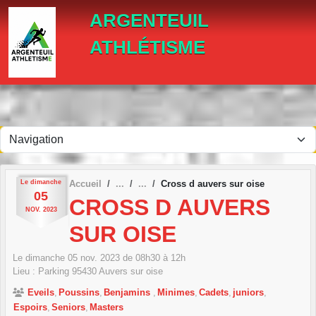
Panneau de gestion des cookies
ARGENTEUIL
ATHLÉTISME
Le
dimanche
Accueil
Cross d auvers sur oise
05
CROSS D AUVERS
NOV.
2023
SUR OISE
Le
dimanche
05
nov.
2023
de 08h30 à 12h
Lieu :
Parking
95430
Auvers sur oise
Eveils
Poussins
Benjamins
Minimes
Cadets
juniors
Espoirs
Seniors
Masters