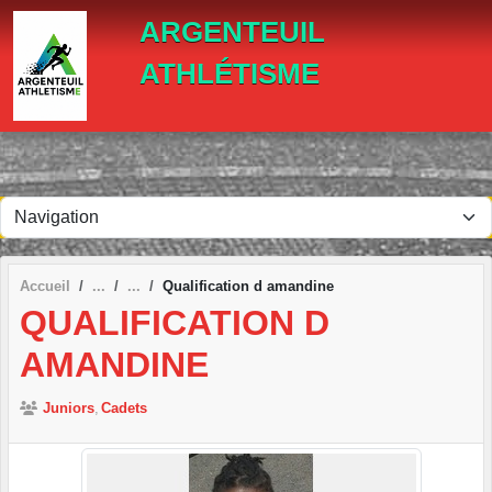
Panneau de gestion des cookies
ARGENTEUIL
ATHLÉTISME
Accueil
Qualification d amandine
QUALIFICATION D
AMANDINE
Juniors
Cadets