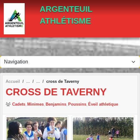
Panneau de gestion des cookies
ARGENTEUIL
ATHLÉTISME
Accueil
cross de Taverny
CROSS DE TAVERNY
Cadets
Minimes
Benjamins
Poussins
Éveil athletique