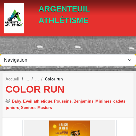
Panneau de gestion des cookies
ARGENTEUIL
ATHLÉTISME
Accueil
Color run
COLOR RUN
Baby
Éveil athletique
Poussins
Benjamins
Minimes
cadets
juniors
Seniors
Masters