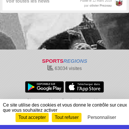
Voir toutes les news
Publié le
12 mars 2019
par
olivier Prezeau
SPORTS
REGIONS
63034
visites
Charte cookies
Gestion des cookies
Ce site utilise des cookies et vous donne le contrôle sur ceux
Informations légales
Signaler un contenu inapproprié
que vous souhaitez activer
Tout accepter
Tout refuser
Personnaliser
Envie de participer ?
Connexion