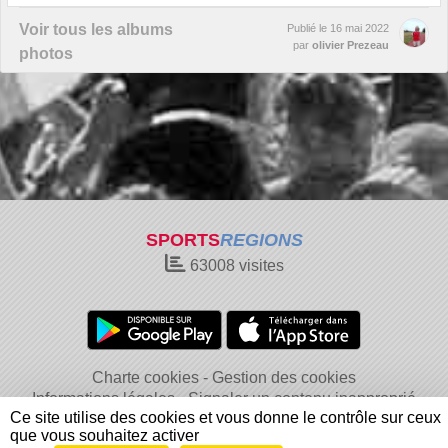
Voir tous les albums
Publié le
16 mai 2022
par
olivier Prezeau
photos
SPORTS
REGIONS
63008
visites
Charte cookies
Gestion des cookies
Informations légales
Signaler un contenu inapproprié
Ce site utilise des cookies et vous donne le contrôle sur ceux
que vous souhaitez activer