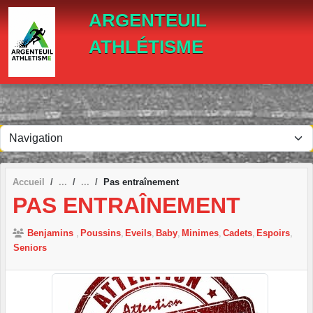
Panneau de gestion des cookies
ARGENTEUIL
ATHLÉTISME
Accueil
Pas entraînement
PAS ENTRAÎNEMENT
Benjamins
Poussins
Eveils
Baby
Minimes
Cadets
Espoirs
Seniors