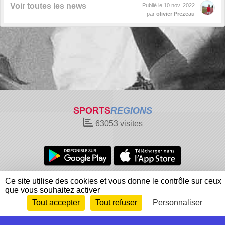
Voir toutes les news
Publié le
10 nov. 2022
par
olivier Prezeau
SPORTS
REGIONS
63053
visites
Charte cookies
Gestion des cookies
Ce site utilise des cookies et vous donne le contrôle sur ceux
que vous souhaitez activer
Informations légales
Signaler un contenu inapproprié
Tout accepter
Tout refuser
Personnaliser
Envie de participer ?
Connexion