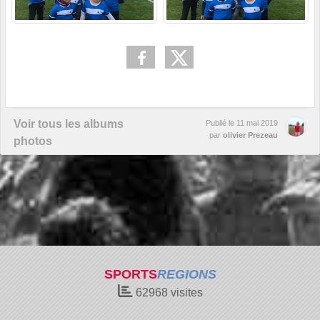
Voir tous les albums
Publié le
11 mai 2019
par
olivier Prezeau
photos
SPORTS
REGIONS
62968
visites