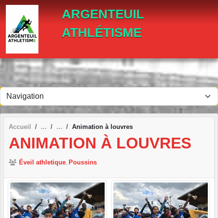
Panneau de gestion des cookies
ARGENTEUIL
ATHLÉTISME
Accueil
Animation à louvres
ANIMATION À LOUVRES
Éveil athletique
Poussins