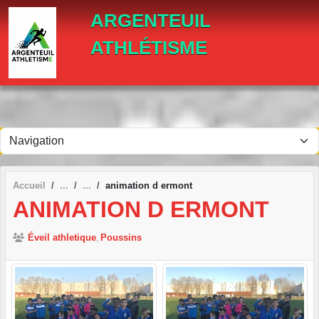
Panneau de gestion des cookies
ARGENTEUIL
ATHLÉTISME
Accueil
animation d ermont
ANIMATION D ERMONT
Éveil athletique
Poussins